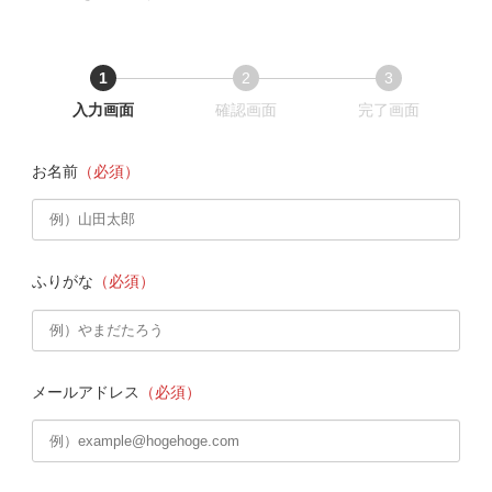
1
2
3
現
現
現
入力画面
確認画面
完了画面
在
在
在
表
表
表
お名前
（必須）
示
示
示
さ
さ
さ
れ
れ
れ
て
て
て
い
い
い
る
る
る
ふりがな
（必須）
画
画
画
面
面
面
で
で
で
す。
す。
す。
メールアドレス
（必須）