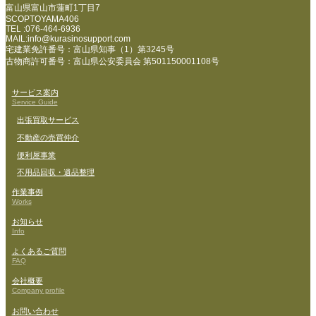
富山県富山市蓮町1丁目7
SCOPTOYAMA406
TEL :076-464-6936
MAIL:info@kurasinosupport.com
宅建業免許番号：富山県知事（1）第3245号
古物商許可番号：富山県公安委員会 第501150001108号
サービス案内
Service Guide
出張買取サービス
不動産の売買仲介
便利屋事業
不用品回収・遺品整理
作業事例
Works
お知らせ
Info
よくあるご質問
FAQ
会社概要
Company profile
お問い合わせ