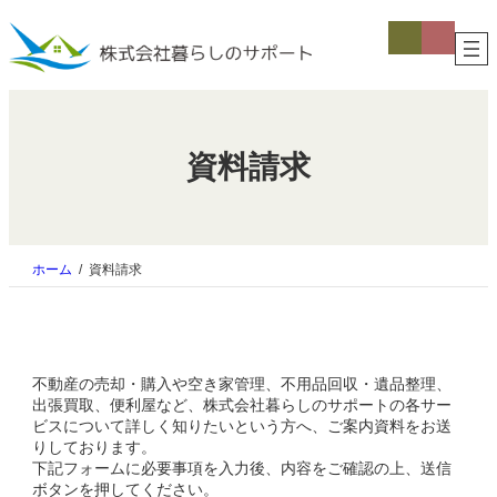
内
ア
ア
容
イ
イ
コ
コ
を
ン
ン
ス
リ
リ
キ
ン
ン
ク
ク
ッ
プ
資料請求
ホーム
資料請求
不動産の売却・購入や空き家管理、不用品回収・遺品整理、
出張買取、便利屋など、株式会社暮らしのサポートの各サー
ビスについて詳しく知りたいという方へ、ご案内資料をお送
りしております。
下記フォームに必要事項を入力後、内容をご確認の上、送信
ボタンを押してください。